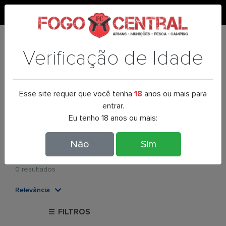
0
Entregas para todo
Verificação de Idade
o brasil
Parcele em até 12x
Esse site requer que você tenha
18
anos ou mais para
entrar.
Eu tenho 18 anos ou mais:
Pagamento no boleto
BOL
E
T
O
Não
Sim
Produtos
0 resultados
Relevância
Relevância
FILTROS
Mais Vendidos