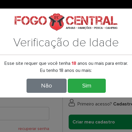
Verificação de Idade
Acesse sua conta
Esse site requer que você tenha
18
anos ou mais para entrar.
Eu tenho 18 anos ou mais:
Não
Sim
cesse sua conta aqui.
É seu primeiro acesso a nossa
Primeiro acesso?
Cadastr
Criar meu cadastro
recuperar senha