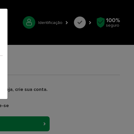
100%
Identificação
seguro
 loja, crie sua conta.
e-se