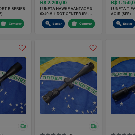
(0)
(0)
1.620,00
R$ 2.200,00
TA EVO SPORT-R SERIES
LUNETA HAWKE VANTAGE 3
X42 AOE (SFP)
9X40 MIL DOT CENTER IR* ..
Espiar
Comprar
Espiar
Compra