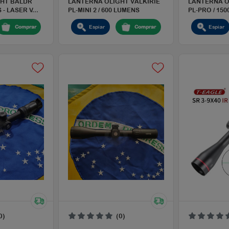
(0)
(0)
1.200,00
R$ 1.440,00
TERNA OLIGHT BALDR
LANTERNA OLIGHT VALKIR
 600 LUMENS - LASER V...
PL-MINI 2 / 600 LUMENS
Espiar
Comprar
Espiar
Compra