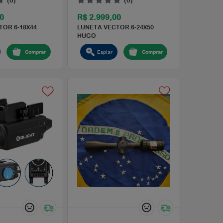
(0)
R$ 2.360,00
R$ 2.999,
T
LUNETA VECTOR 6-18X44
LUNETA VEC
MATIZ (SFP)
HUGO