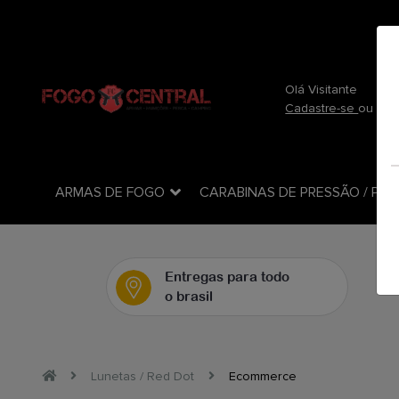
(54) 3712-3818
(54) 37123-818
Olá Visitante
Cadastre-se
ou
efe
ARMAS DE FOGO
CARABINAS DE PRESSÃO / PCP
Entregas para todo
o brasil
Lunetas / Red Dot
Ecommerce