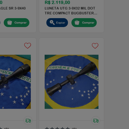
(0)
R$ 1.150,00
R$ 2.119,
-
LUNETA T-EAGLE SR 3-9X40
LUNETA UTG 
.
AOIR (SFP)
TRE COMPAC
r
Espiar
Comprar
Espiar