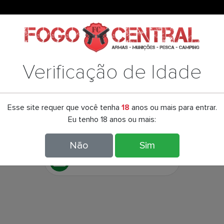
tue o login
Verificação de Idade
Esse site requer que você tenha
18
anos ou mais para entrar.
CUTELARIA
LANTERNAS
LUNETAS / RED DOT
AIRSOFT
Eu tenho 18 anos ou mais:
Não
Sim
Parcele em até 12x