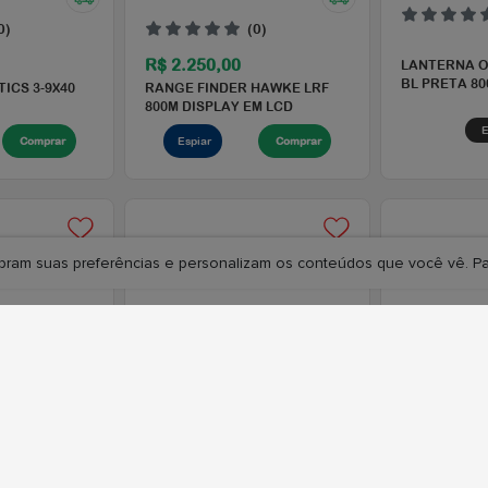
Espiar
Comprar
Espiar
Compra
embram suas preferências e personalizam os conteúdos que você vê. 