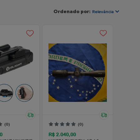
Ordenado por:
Relevância
Relevância
Mais Vendidos
Menor Preço
Maior Preço
Ordem Alfabética