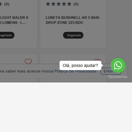
r
Espiar
Comprar
Espiar
Olá, posso ajudar?
Para saber mais acesse nossa
Política de Privacidade.
Entendi
(0)