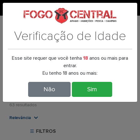
0
Entregas para todo
Verificação de Idade
o brasil
Parcele em até 12x
Esse site requer que você tenha
18
anos ou mais para
entrar.
Eu tenho 18 anos ou mais:
Pagamento no boleto
BOL
E
T
O
Não
Sim
Produtos
63 resultados
Relevância
Relevância
FILTROS
Mais Vendidos