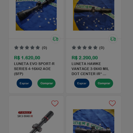
(0)
(0)
R$ 212,00
R$ 235,00
LANTERNA TATICA
LANTERNA TATICA
INVICTUS CORVUS U2
INVICTUS SCOTT T6
Espiar
Comprar
Espiar
Comprar