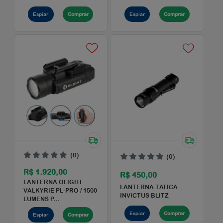
(0)
(0)
R$ 10.499,00
R$ 230,00
ESPINGARDA S.AUTO
LANTERNA CABEÇA
ALTOBELLI T 16 AEK
INVICTUS CAVE T6
CALIBRE 12...
Espiar
Comprar
Espiar
Comprar