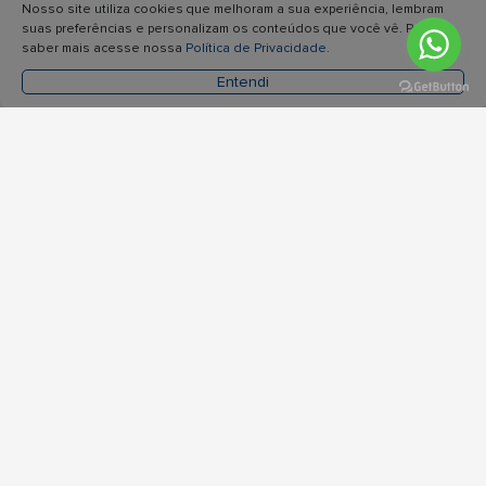
Nosso site utiliza cookies que melhoram a sua experiência, lembram
suas preferências e personalizam os conteúdos que você vê. Para
saber mais acesse nossa
Política de Privacidade.
Entendi
(0)
(0)
R$ 1.600,00
R$ 2.999,00
LUNETA VECTOR 3-9X40
LUNETA VECTOR 4-
MATIZ (SFP)
16X44 GT HUGO (SFP)
Espiar
Comprar
Espiar
Comprar