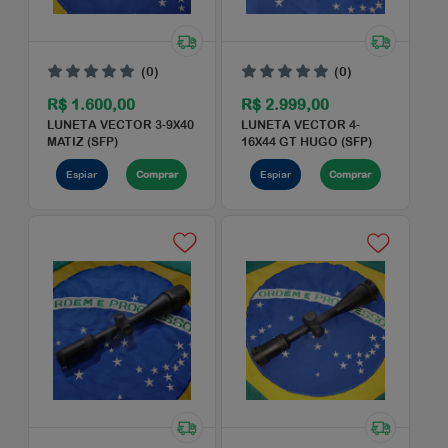
(0)
(0)
R$ 1.620,00
R$ 2.200,00
LUNETA EVO SPORT-R
LUNETA HAWKE
SERIES 4-16X42 AOE
VANTAGE 3-9X40 MIL
(SFP)
DOT CENTER IR* ...
Espiar
Comprar
Espiar
Comprar