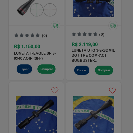
(0)
(0)
R$ 2.040,00
R$ 170,00
LUNETA BUSHNELL A
LANTERNA TATICA
4.5-18X40 DROP ZONE
INVICTUS STORM T6
223 BDC ...
Espiar
Comprar
Espiar
Comprar