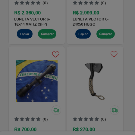
(0)
(0)
R$ 2.119,00
R$ 1.150,00
LUNETA UTG 3-9X32 M
LUNETA T-EAGLE SR 3-
DOT TRE COMPACT
9X40 AOIR (SFP)
BUGBUSTER...
Espiar
Comprar
Espiar
Comprar