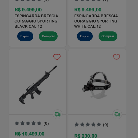
R$ 70,00
R$ 8.450,00
CANIVETE SMITH &
CARABINA PCP BOIT
WESSON C/ APITO
URUTU 5.5
Espiar
Comprar
Espiar
Comprar
(0)
(0)