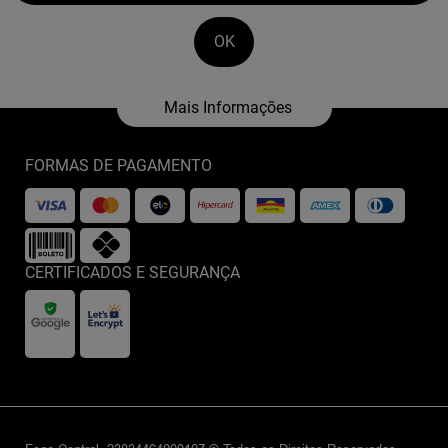
OK
(0)
FORMAS DE PAGAMENTO
R$ 8.999,00
PISTOLA BERSA TPR9 OXIDADA
Espiar
Comprar
CERTIFICADOS E SEGURANÇA