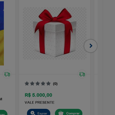
(0)
R$ 8.6
R$ 5.000,00
MM
PISTOLA
VALE PRESENTE
GRAFE
Espiar
Comprar
rar
E