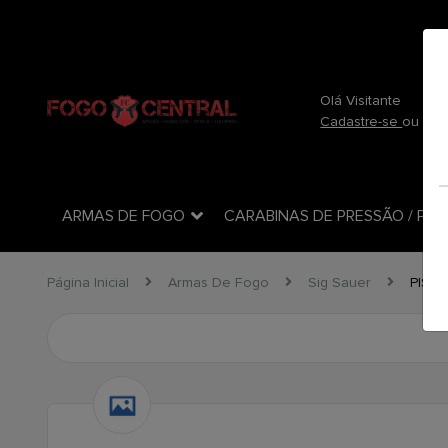
(54) 3712-3818
(54) 37123-818
Olá Visitante
Cadastre-se
ou
efe
ARMAS DE FOGO
CARABINAS DE PRESSÃO / PCP
Página Inicial
Armas De Fogo
Sig Sauer
PIST