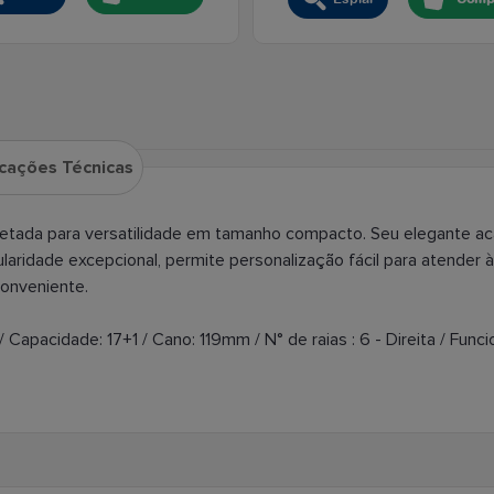
icações Técnicas
rojetada para versatilidade em tamanho compacto. Seu elegante
aridade excepcional, permite personalização fácil para atender 
onveniente.
 Capacidade: 17+1 / Cano: 119mm / N° de raias : 6 - Direita / Fu