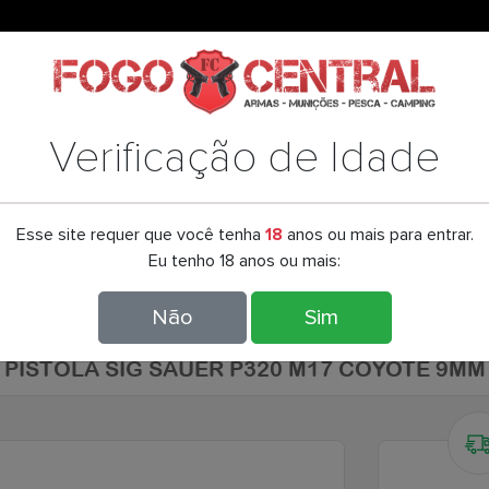
tue o login
Verificação de Idade
Esse site requer que você tenha
18
anos ou mais para entrar.
CUTELARIA
LANTERNAS
LUNETAS / RED DOT
AIRSOFT
Eu tenho 18 anos ou mais:
OLA SIG SAUER P320 M17 COYOTE 9MM
Não
Sim
PISTOLA SIG SAUER P320 M17 COYOTE 9MM